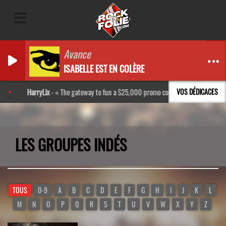
Avance
ISABELLE EST EN COLÈRE
HarryLix
-
The gateway to fun a $25,000 promo code http://bpl.kr/Rkxs
VOS DÉDICACES
LES GROUPES INDÉS
TOUS
0-9
A
B
C
D
E
F
G
H
I
J
K
L
M
N
O
P
Q
R
S
T
U
V
W
X
Y
Z