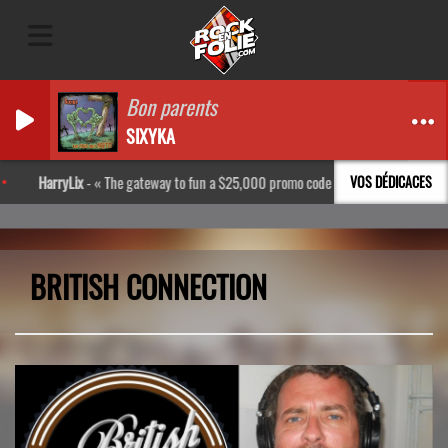
Bon parents
SIXYKA
HarryLix
-
The gateway to fun a $25,000 promo code http://bpl.kr/Rkxs
VOS DÉDICACES
BRITISH CONNECTION