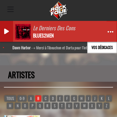
Le Derniers Des Cons
BLUES2MEN
Dawn Harbor
-
Merci à Tibouchon et Darta pour l’interview ! Très bon moment 
VOS DÉDICACES
ARTISTES
TOUS
0-9
A
B
C
D
E
F
G
H
I
J
K
L
M
N
O
P
Q
R
S
T
U
V
W
X
Y
Z