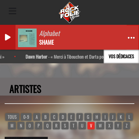
Alphabet
SHAME
Dawn Harbor
-
Merci à Tibouchon et Darta pour l’interview ! Très bon
VOS DÉDICACES
ARTISTES
TOUS
0-9
A
B
C
D
E
F
G
H
I
J
K
L
M
N
O
P
Q
R
S
T
U
V
W
X
Y
Z