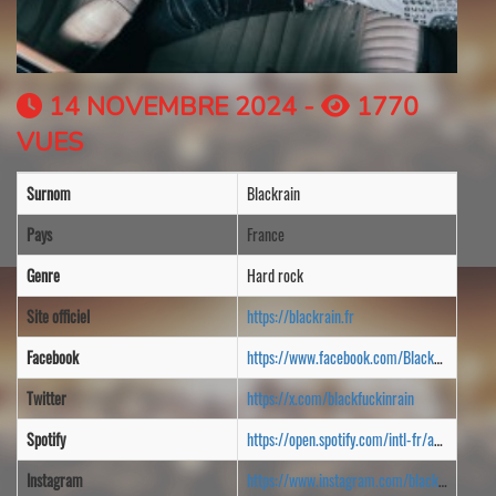
14 NOVEMBRE 2024 -
1770
VUES
Surnom
Blackrain
Pays
France
Genre
Hard rock
Site officiel
https://blackrain.fr
Facebook
https://www.facebook.com/BlackRainRock/
Twitter
https://x.com/blackfuckinrain
Spotify
https://open.spotify.com/intl-fr/artist/4zEFEt7m0lKVXd0k5JTLJN
Instagram
https://www.instagram.com/blackrainofficial/