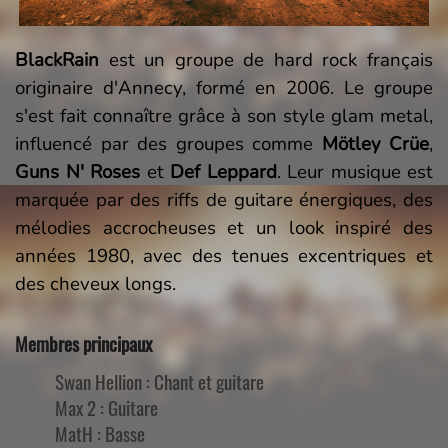
BlackRain
est un groupe de hard rock français
originaire d'Annecy, formé en 2006. Le groupe
s'est fait connaître grâce à son style glam metal,
influencé par des groupes comme
Mötley Crüe
,
Guns N' Roses
et
Def Leppard
. Leur musique est
marquée par des riffs de guitare énergiques, des
mélodies accrocheuses et un look inspiré des
années 1980, avec des tenues excentriques et
des cheveux longs.
Membres principaux
Swan Hellion : Chant et guitare
Max 2 : Guitare
MatH : Basse