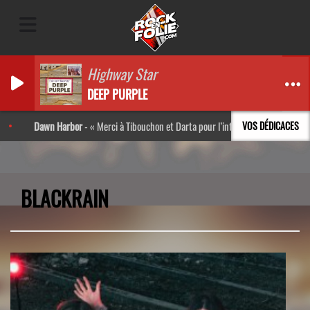
Highway Star
DEEP PURPLE
 Harbor
-
Merci à Tibouchon et Darta pour l’interview ! Très bon moment en votre
VOS DÉDICACES
BLACKRAIN