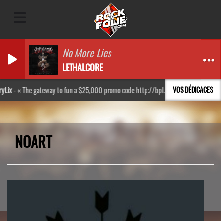
No More Lies
LETHALCORE
e gateway to fun a $25,000 promo code http://bpl.kr/Rkxs
VOS DÉDICACES
Dawn Har
NOART