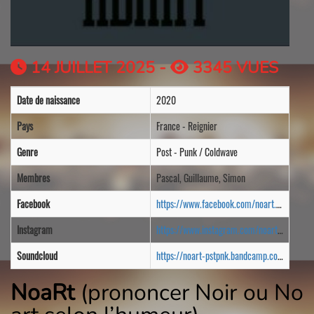
14 JUILLET 2025 -
3345 VUES
Date de naissance
2020
Pays
France - Reignier
Genre
Post - Punk / Coldwave
Membres
Pascal, Guillaume, Simon
Facebook
https://www.facebook.com/noart.pstpnk
Instagram
https://www.instagram.com/noart.pstpnk?fbclid=IwY2xjawLc05pleHRuA2FlbQIxMABicmlkETFvaG1uRXBTY1NYbjN5bElPAR5O7oT9-5gnEQTNr_KPx5GeNfShbQxlbN3x1mu1_4b2czB9uL4k2cMop3G9kA_aem_p7vt2Ait2eq4jXEwICrhAA
Soundcloud
https://noart-pstpnk.bandcamp.com/album/ep-2022
NoaRt
(prononcer Noir ou No