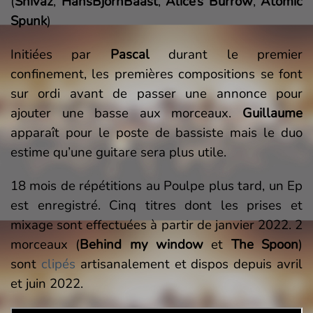
(
Shivaz
,
HansBjornBaast
,
Alice’s Burrow
,
Atomic
Spunk
)
Initiées par
Pascal
durant le premier
confinement, les premières compositions se font
sur ordi avant de passer une annonce pour
ajouter une basse aux morceaux.
Guillaume
apparaît pour le poste de bassiste mais le duo
estime qu’une guitare sera plus utile.
18 mois de répétitions au Poulpe plus tard, un Ep
est enregistré. Cinq titres dont les prises et
mixage sont effectuées à partir de janvier 2022.
2
morceaux (
Behind my window
et
The Spoon
)
sont
clipés
artisanalement et dispos depuis avril
et juin 2022.