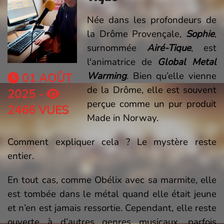
Née dans les profondeurs de
la Drôme Provençale,
Sophie
,
surnommée
Airé-Tique
, est
l'animatrice de
Global Metal
Warming
. Bien qu’elle vienne
01 AOÛT
de la Drôme, elle est souvent
2025 -
perçue comme un pur produit
2466 VUES
Made in Norway.
Comment expliquer cela ? Le mystère reste
entier.
En tout cas, comme Obélix avec sa marmite, elle
est tombée dans le métal quand elle était jeune
et n’en est jamais ressortie. Cependant, elle reste
ouverte à d’autres genres musicaux, parfois