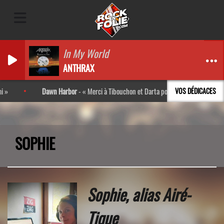
In My World
ANTHRAX
Dawn Harbor
-
Merci à Tibouchon et Darta pour l’interview ! Très bon mo
VOS DÉDICACES
SOPHIE
Sophie,
alias Airé-
Tique