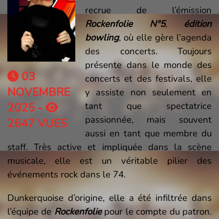
recrue de l’émission
Rockenfolie N°5
,
édition
bowling
, où elle gère l’agenda
des concerts. Toujours
présente dans le monde des
03
concerts et des festivals, elle
NOVEMBRE
y assiste non seulement en
tant que spectatrice
2025 -
passionnée, mais souvent
2647 VUES
aussi en tant que membre du
staff. Très active et impliquée dans la scène
musicale, elle est un véritable pilier des
événements rock dans le 74.
Dunkerquoise d’origine, elle a été infiltrée dans
l’équipe de
Rockenfolie
pour le compte du patron.