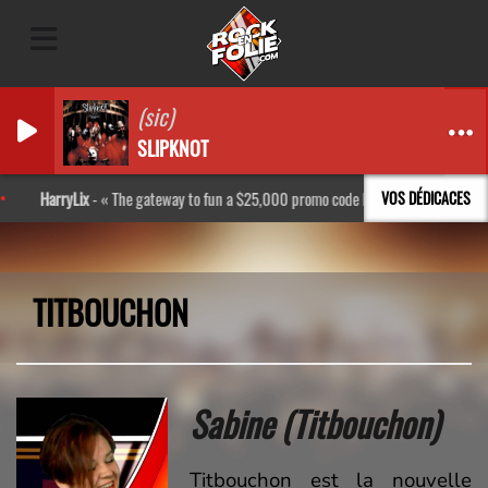
(sic)
SLIPKNOT
rryLix
-
The gateway to fun a $25,000 promo code http://bpl.kr/Rkxs
VOS DÉDICACES
TITBOUCHON
Sabine
(Titbouchon)
Titbouchon est la nouvelle