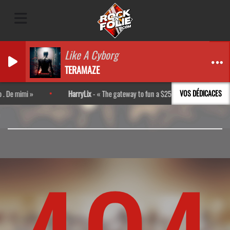
Like A Cyborg
TERAMAZE
 De mimi
HarryLix
-
The gateway to fun a $25,000 promo code http:/
VOS DÉDICACES