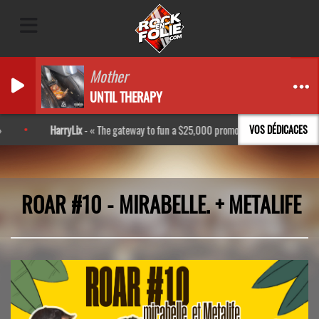
Mother
UNTIL THERAPY
HarryLix
-
The gateway to fun a $25,000 promo code http://bpl.kr/Rkxs
VOS DÉDICACES
ROAR #10 - MIRABELLE. + METALIFE