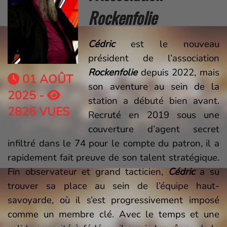
Rockenfolie
Cédric
est le nouveau
président de l’association
Rockenfolie
depuis 2022, mais
01 AOÛT
son aventure au sein de la
2025 -
station a débuté bien avant.
2826 VUES
Recruté en 2019 sous une
couverture d’agent secret
infiltré dans le 74 pour le compte du patron, il a
rapidement fait preuve de son talent stratégique.
Fin observateur et grand tacticien,
Cédric
a su
trouver sa place au sein de l’équipe haut-
savoyarde, où il s’est progressivement imposé
comme un membre clé. Avec le temps et une