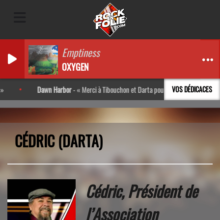
Emptiness
OXYGEN
Dawn Harbor
-
Merci à Tibouchon et Darta pour l’interview ! Très bon moment
VOS DÉDICACES
CÉDRIC (DARTA)
Cédric
, Président de
l’Association