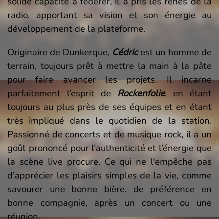
solide capacité à fédérer, il a pris les rênes de la
radio, apportant sa vision et son énergie au
développement de la plateforme.
Originaire de Dunkerque,
Cédric
est un homme de
terrain, toujours prêt à mettre la main à la pâte
pour faire avancer les projets. Il incarne
parfaitement l’esprit de
Rockenfolie
, en étant
toujours au plus près de ses équipes et en étant
très impliqué dans le quotidien de la station.
Passionné de concerts et de musique rock, il a un
goût prononcé pour l’authenticité et l’énergie que
la scène live procure. Ce qui ne l'empêche pas
d'apprécier les plaisirs simples de la vie, comme
savourer une bonne bière, de préférence en
bonne compagnie, après un concert ou une
réunion.