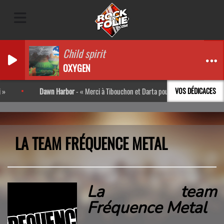
Child spirit
OXYGEN
Dawn Harbor
-
Merci à Tibouchon et Darta pour l’interview ! Très bon m
VOS DÉDICACES
LA TEAM FRÉQUENCE METAL
La team
Fréquence Metal