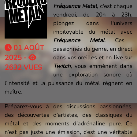
Fréquence Metal
, c'est chaque
vendredi, de 20h à 23h,
plongez dans l'univers
impitoyable du métal avec
Fréquence Metal
. Ces
01 AOÛT
passionnés du genre, en direct
2025 -
dans vos oreilles et en live sur
Twitch
, vous emmènent dans
2632 VUES
une exploration sonore où
l’intensité et la puissance du métal règnent en
maître.
Préparez-vous à des discussions passionnées,
des découvertes d’artistes, des classiques du
métal et des moments d’adrénaline pure. Ce
n’est pas juste une émission, c’est une véritable