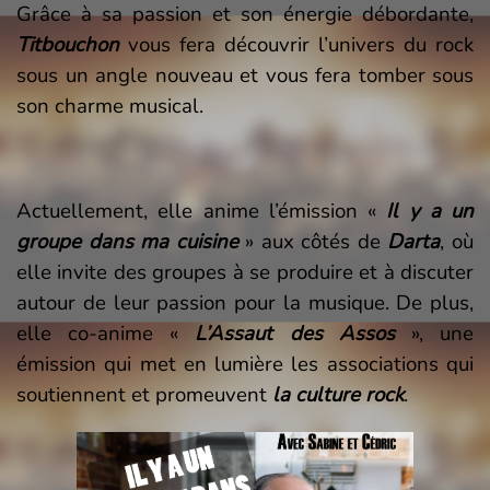
Grâce à sa passion et son énergie débordante,
Titbouchon
vous fera découvrir l’univers du rock
sous un angle nouveau et vous fera tomber sous
son charme musical.
Actuellement, elle anime l’émission «
Il y a un
groupe dans ma cuisine
» aux côtés de
Darta
, où
elle invite des groupes à se produire et à discuter
autour de leur passion pour la musique. De plus,
elle co-anime «
L’Assaut des Assos
», une
émission qui met en lumière les associations qui
soutiennent et promeuvent
la culture rock
.