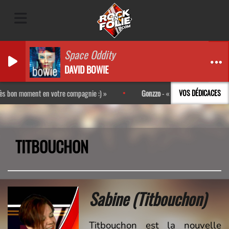
Space Oddity
DAVID BOWIE
n moment en votre compagnie :)
Gonzzo
-
Mais quelle belle idée que d
VOS DÉDICACES
TITBOUCHON
Sabine
(Titbouchon)
Titbouchon est la nouvelle