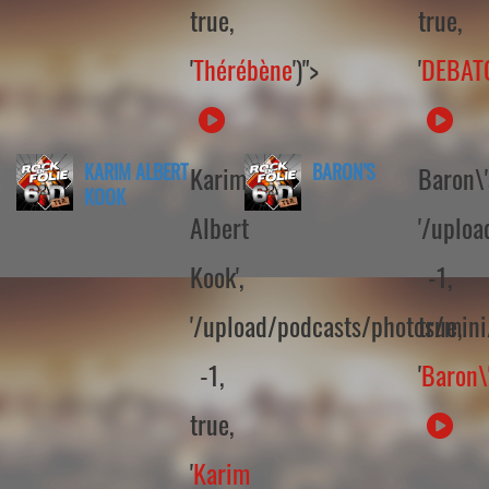
true,
true,
'
Thérébène
')">
'
DEBAT
KARIM ALBERT
BARON'S
Karim
Baron\'s
KOOK
Albert
'/uplo
Kook',
-1,
'/upload/podcasts/photos/min
true,
-1,
'
Baron\
true,
'
Karim